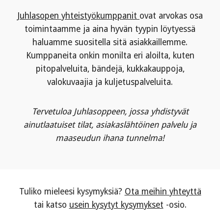
Juhlasopen yhteistyökumppanit
ovat arvokas osa
toimintaamme ja aina hyvän tyypin löytyessä
haluamme suositella sitä asiakkaillemme.
Kumppaneita onkin monilta eri aloilta, kuten
pitopalveluita, bändejä, kukkakauppoja,
valokuvaajia ja kuljetuspalveluita.
Tervetuloa Juhlasoppeen, jossa yhdistyvät
ainutlaatuiset tilat, asiakaslähtöinen palvelu ja
maaseudun ihana tunnelma!
Tuliko mieleesi kysymyksiä?
Ota meihin yhteyttä
tai katso
usein kysytyt kysymykset
-osio.