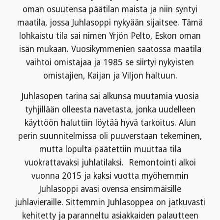
oman osuutensa päätilan maista ja niin syntyi
maatila, jossa Juhlasoppi nykyään sijaitsee. Tämä
lohkaistu tila sai nimen Yrjön Pelto, Eskon oman
isän mukaan. Vuosikymmenien saatossa maatila
vaihtoi omistajaa ja 1985 se siirtyi nykyisten
omistajien, Kaijan ja Viljon haltuun.
Juhlasopen tarina sai alkunsa muutamia vuosia
tyhjillään olleesta navetasta, jonka uudelleen
käyttöön haluttiin löytää hyvä tarkoitus. Alun
perin suunnitelmissa oli puuverstaan tekeminen,
mutta lopulta päätettiin muuttaa tila
vuokrattavaksi juhlatilaksi. Remontointi alkoi
vuonna 2015 ja kaksi vuotta myöhemmin
Juhlasoppi avasi ovensa ensimmäisille
juhlavieraille. Sittemmin Juhlasoppea on jatkuvasti
kehitetty ja paranneltu asiakkaiden palautteen