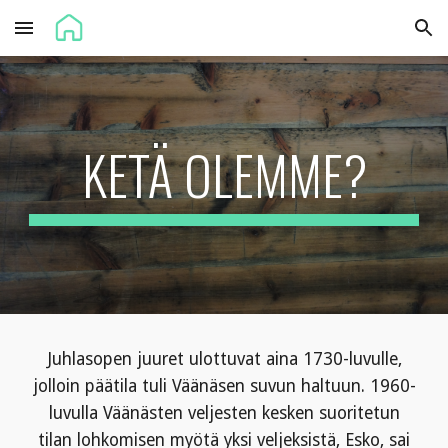
Skip to main content
Skip to navigation
KETÄ OLEMME?
Juhlasopen juuret ulottuvat aina 1730-luvulle,
jolloin päätila tuli Väänäsen suvun haltuun. 1960-
luvulla Väänästen veljesten kesken suoritetun
tilan lohkomisen myötä yksi veljeksistä, Esko, sai