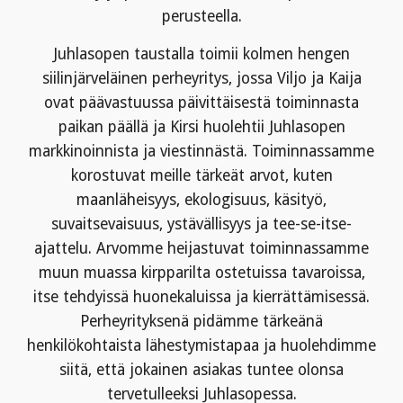
perusteella.
Juhlasopen taustalla toimii kolmen hengen
siilinjärveläinen perheyritys, jossa Viljo ja Kaija
ovat päävastuussa päivittäisestä toiminnasta
paikan päällä ja Kirsi huolehtii Juhlasopen
markkinoinnista ja viestinnästä. Toiminnassamme
korostuvat meille tärkeät arvot, kuten
maanläheisyys, ekologisuus, käsityö,
suvaitsevaisuus, ystävällisyys ja tee-se-itse-
ajattelu. Arvomme heijastuvat toiminnassamme
muun muassa kirpparilta ostetuissa tavaroissa,
itse tehdyissä huonekaluissa ja kierrättämisessä.
Perheyrityksenä pidämme tärkeänä
henkilökohtaista lähestymistapaa ja huolehdimme
siitä, että jokainen asiakas tuntee olonsa
tervetulleeksi Juhlasopessa.